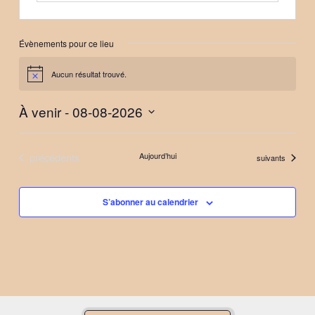
Évènements pour ce lieu
Aucun résultat trouvé.
Notice
À venir
 - 
08-08-2026
Sélectionnez
une
Évènements
précédents
Aujourd’hui
Évènements
suivants
date.
S’abonner au calendrier