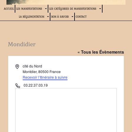
ACCUEIL
LES MANIFESTATIONS
LES CATÉGORIES DE MANISFESTATIONS
LA RÉGLEMENTATION
BON À SAVOIR
CONTACT
Mondidier
« Tous les Évènements
Adresse
cité du Nord
Montdier
,
80500
France
Recevoir l’Itinéraire à suivre
Téléphone
03.22.37.03.19