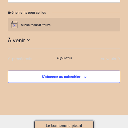
Évènements pour ce lieu
Aucun résultat trouvé.
Notice
À venir
Sélectionnez
une
Évènements
Évènements
précédents
Aujourd’hui
suivants
date.
S’abonner au calendrier
Le bonhomme picard