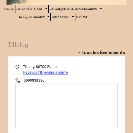
ACCUEIL
LES MANIFESTATIONS
LES CATÉGORIES DE MANISFESTATIONS
LA RÉGLEMENTATION
BON À SAVOIR
CONTACT
Tilloloy
« Tous les Évènements
Adresse
Tilloloy
,
80700
France
Recevoir l’Itinéraire à suivre
Téléphone
0660938390