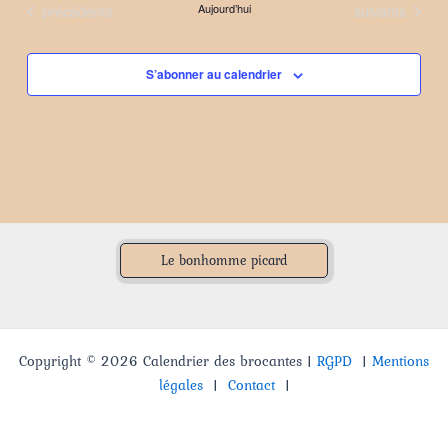
Évènements
Évènements
précédents
Aujourd’hui
suivants
date.
S’abonner au calendrier
Le bonhomme picard
Copyright © 2026 Calendrier des brocantes |
RGPD
|
Mentions
légales
|
Contact
|