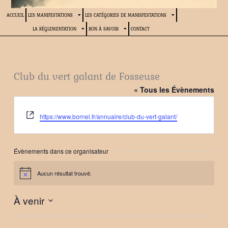
ACCUEIL
LES MANIFESTATIONS
LES CATÉGORIES DE MANISFESTATIONS
LA RÉGLEMENTATION
BON À SAVOIR
CONTACT
Club du vert galant de Fosseuse
« Tous les Évènements
Site
https://www.bornel.fr/annuaire/club-du-vert-galant/
web
Évènements dans ce organisateur
Aucun résultat trouvé.
Notice
À venir
Sélectionnez
une