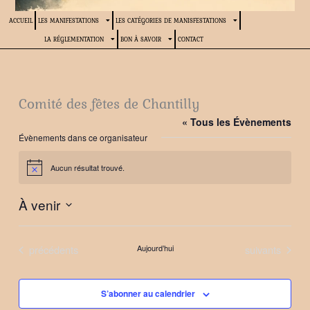
ACCUEIL
LES MANIFESTATIONS
LES CATÉGORIES DE MANISFESTATIONS
LA RÉGLEMENTATION
BON À SAVOIR
CONTACT
Comité des fêtes de Chantilly
« Tous les Évènements
Évènements dans ce organisateur
Aucun résultat trouvé.
Notice
À venir
Sélectionnez
une
Évènements
Évènements
précédents
Aujourd’hui
suivants
date.
S’abonner au calendrier