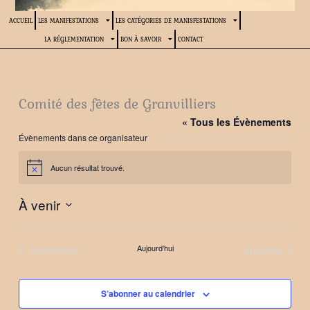
ACCUEIL
LES MANIFESTATIONS
LES CATÉGORIES DE MANISFESTATIONS
LA RÉGLEMENTATION
BON À SAVOIR
CONTACT
Comité des fêtes de Granvilliers
« Tous les Évènements
Évènements dans ce organisateur
Aucun résultat trouvé.
Notice
À venir
Sélectionnez
une
Évènements
Évènements
précédents
Aujourd’hui
suivants
date.
S’abonner au calendrier