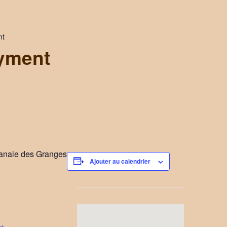
nt
yment
sanale des Granges
Ajouter au calendrier
nt