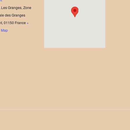
 Les Granges, Zone
nale des Granges
nt
,
01150
France
+
e Map