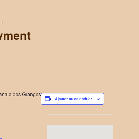
nt
yment
sanale des Granges
Ajouter au calendrier
nt