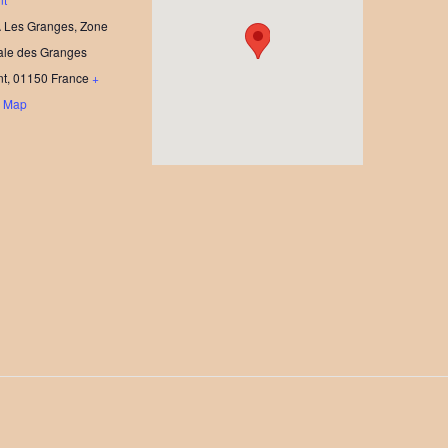
 Les Granges, Zone
nale des Granges
nt
,
01150
France
+
e Map