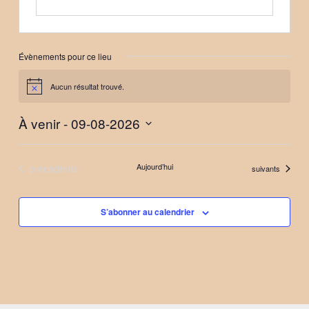
Évènements pour ce lieu
Aucun résultat trouvé.
Notice
À venir
 - 
09-08-2026
Sélectionnez
une
Évènements
précédents
Aujourd’hui
Évènements
suivants
date.
S’abonner au calendrier