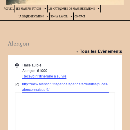
ACCUEIL
LES MANIFESTATIONS
LES CATÉGORIES DE MANISFESTATIONS
LA RÉGLEMENTATION
BON À SAVOIR
CONTACT
Alençon
« Tous les Évènements
Adresse
Halle au blé
Alençon
,
61000
Recevoir l’Itinéraire à suivre
Site
http://www.alencon.fr/agenda/agenda/actualites/puces-
web
alenconnaises-9/