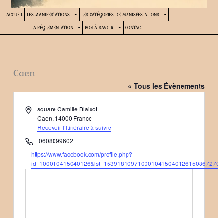
ACCUEIL
LES MANIFESTATIONS
LES CATÉGORIES DE MANISFESTATIONS
LA RÉGLEMENTATION
BON À SAVOIR
CONTACT
Caen
« Tous les Évènements
Adresse
square Camille Blaisot
Caen
,
14000
France
Recevoir l’Itinéraire à suivre
Téléphone
0608099602
Site
https://www.facebook.com/profile.php?
web
id=100010415040126&lst=153918109710001041504012615086727