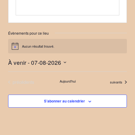
Évènements pour ce lieu
Aucun résultat trouvé.
Notice
À venir
 - 
07-08-2026
Sélectionnez
une
Évènements
précédents
Aujourd’hui
Évènements
suivants
date.
S’abonner au calendrier