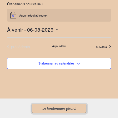
Évènements pour ce lieu
Aucun résultat trouvé.
Notice
À venir
 - 
06-08-2026
Sélectionnez
une
Évènements
précédents
Aujourd’hui
Évènements
suivants
date.
S’abonner au calendrier
Le bonhomme picard