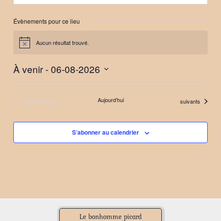
Évènements pour ce lieu
Aucun résultat trouvé.
Notice
À venir
 - 
06-08-2026
Sélectionnez
une
Évènements
précédents
Aujourd’hui
Évènements
suivants
date.
S’abonner au calendrier
Le bonhomme picard