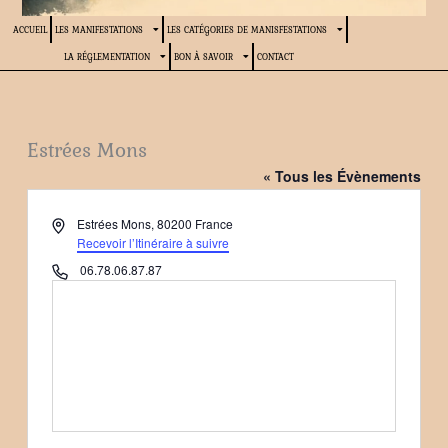
ACCUEIL
LES MANIFESTATIONS
LES CATÉGORIES DE MANISFESTATIONS
LA RÉGLEMENTATION
BON À SAVOIR
CONTACT
Estrées Mons
« Tous les Évènements
Adresse
Estrées Mons
,
80200
France
Recevoir l’Itinéraire à suivre
Téléphone
06.78.06.87.87