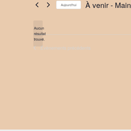
À venir
 - 
Main
Aujourd’hui
Sélectionnez
une
date.
Aucun
résultat
Notice
trouvé.
Évènements
précédents