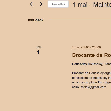
1 mai
 - 
Maint
Aujourd’hui
Sélectionnez
une
mai 2026
date.
1 mai à 8h00
-
20h00
VEN
1
Brocante de R
Rousseloy
Rousseloy, Fran
Brocante de Rousseloy organi
périscolaire de Rousseloy Int
en vente sur place Renseign
aslrousseloy@gmail.com