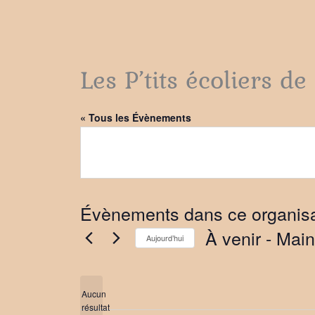
Les P’tits écoliers d
« Tous les Évènements
Évènements dans ce organis
À venir
 - 
Main
Aujourd’hui
Sélectionnez
une
date.
Aucun
résultat
Notice