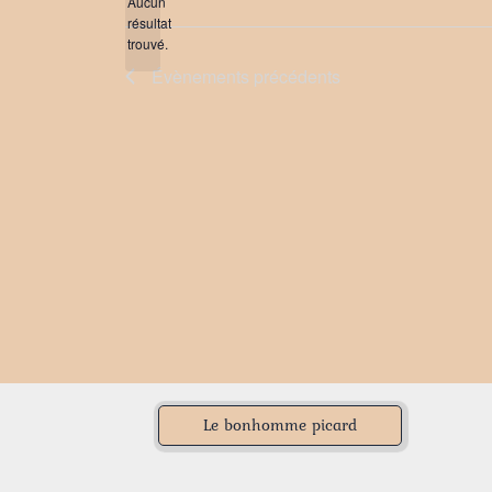
date.
Aucun
résultat
Notice
trouvé.
Évènements
précédents
Le bonhomme picard