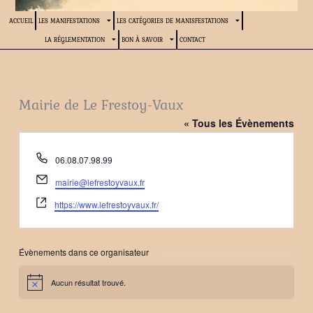
ACCUEIL
LES MANIFESTATIONS
LES CATÉGORIES DE MANISFESTATIONS
LA RÉGLEMENTATION
BON À SAVOIR
CONTACT
Mairie de Le Frestoy-Vaux
« Tous les Évènements
Téléphone
06.08.07.98.99
Email
mairie@lefrestoyvaux.fr
Site
https://www.lefrestoyvaux.fr/
web
Évènements dans ce organisateur
Aucun résultat trouvé.
Notice