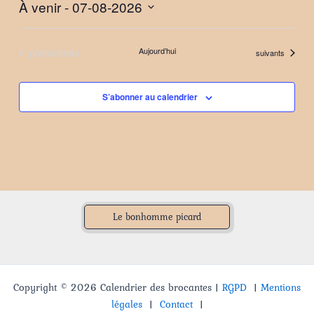
À venir
 - 
07-08-2026
Sélectionnez
une
Évènements
précédents
Aujourd’hui
Évènements
suivants
date.
S’abonner au calendrier
Le bonhomme picard
Copyright © 2026 Calendrier des brocantes |
RGPD
|
Mentions
légales
|
Contact
|