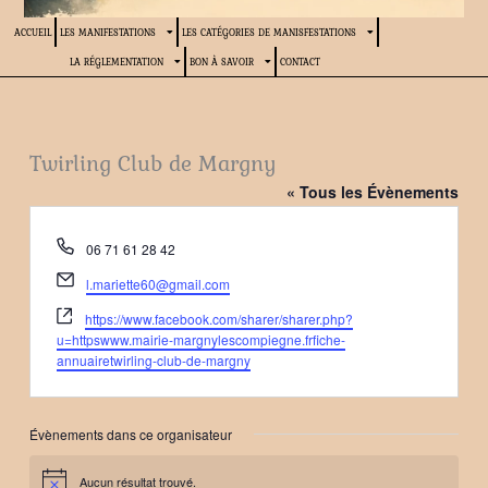
ACCUEIL
LES MANIFESTATIONS
LES CATÉGORIES DE MANISFESTATIONS
LA RÉGLEMENTATION
BON À SAVOIR
CONTACT
Twirling Club de Margny
« Tous les Évènements
Téléphone
06 71 61 28 42
Email
l.mariette60@gmail.com
Site
https://www.facebook.com/sharer/sharer.php?
web
u=httpswww.mairie-margnylescompiegne.frfiche-
annuairetwirling-club-de-margny
Évènements dans ce organisateur
Aucun résultat trouvé.
Notice