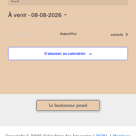
À venir
 - 
08-08-2026
Sélectionnez
une
Évènements
précédents
Aujourd’hui
Évènements
suivants
date.
S’abonner au calendrier
Le bonhomme picard