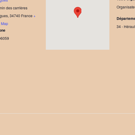
Organisate
in des carrières
gues
,
34740
France
+
Départem
e Map
34 - Héraul
one
06059