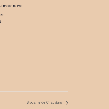
ur brocantes Pro
ent
t
Brocante de Chauvigny