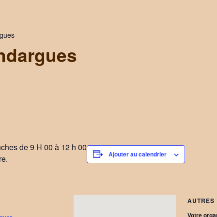
rgues
ndargues
nches de 9 H 00 à 12 h 00
Ajouter au calendrier
re.
AUTRES
Votre orga
gues