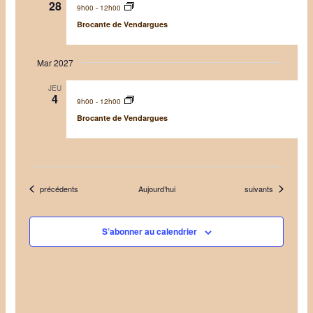
28
9h00
-
12h00
Brocante de Vendargues
Mar 2027
JEU
4
9h00
-
12h00
Brocante de Vendargues
Évènements
Évènements
précédents
Aujourd’hui
suivants
S’abonner au calendrier