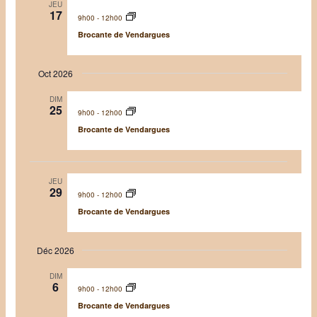
e
o
o
JEU
17
e
n
9h00
-
12h00
n
t
d
Brocante de Vendargues
n
n
e
e
a
v
z
Oct 2026
v
u
l
DIM
i
e
a
25
9h00
-
12h00
g
s
d
Brocante de Vendargues
a
É
a
t
v
t
i
è
e
JEU
o
n
29
9h00
-
12h00
n
e
Brocante de Vendargues
d
m
e
e
Déc 2026
v
n
u
t
DIM
6
e
9h00
-
12h00
s
Brocante de Vendargues