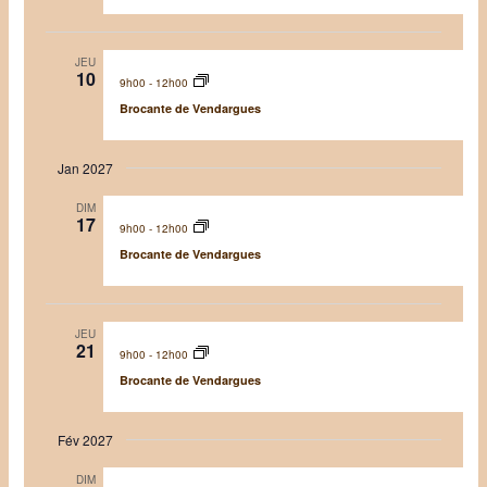
É
v
è
JEU
10
9h00
-
12h00
n
Brocante de Vendargues
e
m
e
Jan 2027
n
DIM
t
17
9h00
-
12h00
s
Brocante de Vendargues
JEU
21
9h00
-
12h00
Brocante de Vendargues
Fév 2027
DIM