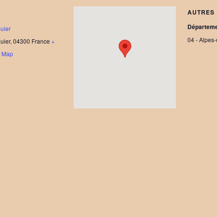
AUTRES
Départem
uier
04 - Alpes
uier
,
04300
France
+
e Map