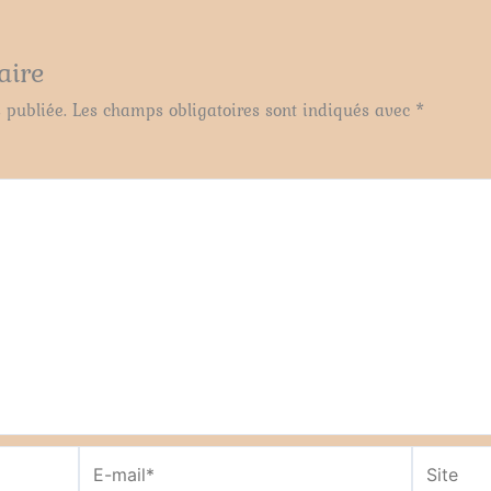
aire
 publiée.
Les champs obligatoires sont indiqués avec
*
E-
Site
mail*