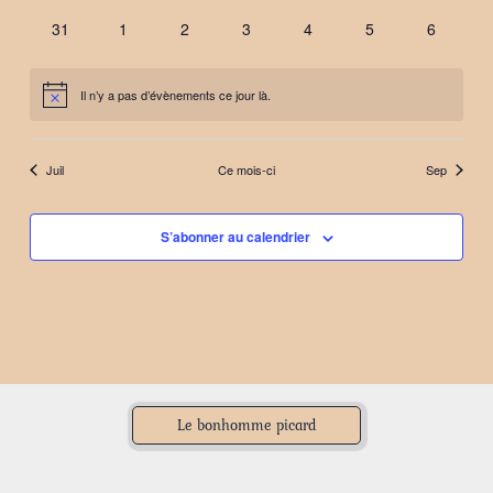
évènements
évènements
évènements
évènements
évènements
évènements
évènemen
0
0
0
0
0
0
0
31
1
2
3
4
5
6
évènements
évènements
évènements
évènements
évènements
évènements
évèneme
Il n’y a pas d’évènements ce jour là.
Notice
Juil
Ce mois-ci
Sep
S’abonner au calendrier
Le bonhomme picard