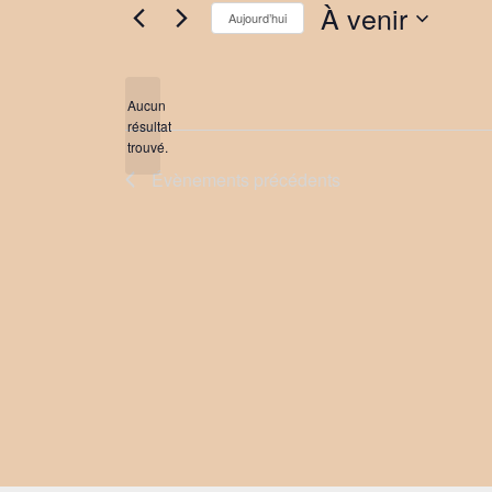
À venir
Aujourd’hui
Sélectionnez
une
date.
Aucun
résultat
Notice
trouvé.
Évènements
précédents