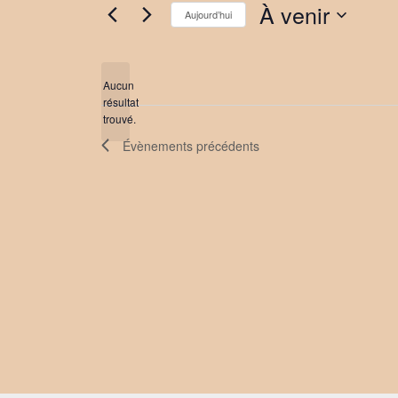
À venir
Aujourd’hui
Sélectionnez
une
date.
Aucun
résultat
Notice
trouvé.
Évènements
précédents