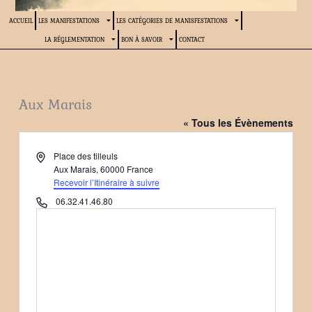
ACCUEIL
LES MANIFESTATIONS
LES CATÉGORIES DE MANISFESTATIONS
LA RÉGLEMENTATION
BON À SAVOIR
CONTACT
Aux Marais
« Tous les Évènements
Adresse
Place des tilleuls
Aux Marais
,
60000
France
Recevoir l’Itinéraire à suivre
Téléphone
06.32.41.46.80