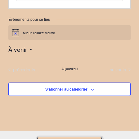
Évènements pour ce lieu
Aucun résultat trouvé.
Notice
À venir
Sélectionnez
une
Évènements
Évènements
précédents
Aujourd’hui
suivants
date.
S’abonner au calendrier