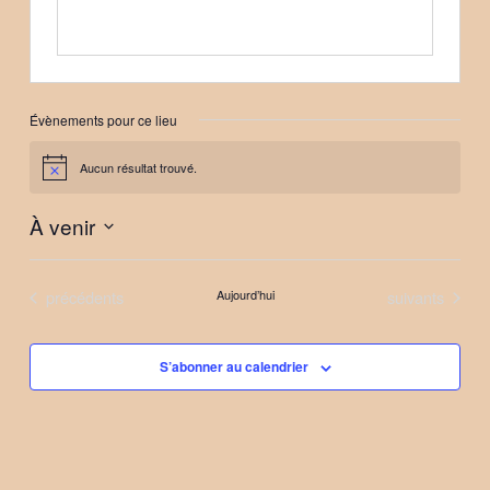
Évènements pour ce lieu
Aucun résultat trouvé.
Notice
À venir
Sélectionnez
une
Évènements
Évènements
précédents
Aujourd’hui
suivants
date.
S’abonner au calendrier