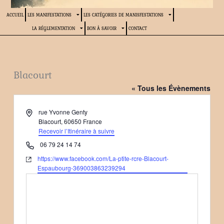
ACCUEIL
LES MANIFESTATIONS
LES CATÉGORIES DE MANISFESTATIONS
LA RÉGLEMENTATION
BON À SAVOIR
CONTACT
Blacourt
« Tous les Évènements
Adresse
rue Yvonne Genty
Blacourt
,
60650
France
Recevoir l’Itinéraire à suivre
Téléphone
06 79 24 14 74
Site
https://www.facebook.com/La-ptite-rcre-Blacourt-
web
Espaubourg-369003863239294