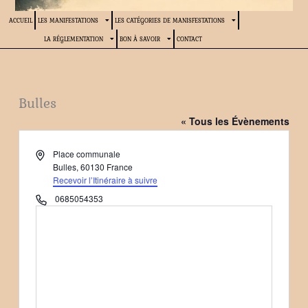
ACCUEIL
LES MANIFESTATIONS
LES CATÉGORIES DE MANISFESTATIONS
LA RÉGLEMENTATION
BON À SAVOIR
CONTACT
Bulles
« Tous les Évènements
Adresse
Place communale
Bulles
,
60130
France
Recevoir l’Itinéraire à suivre
Téléphone
0685054353