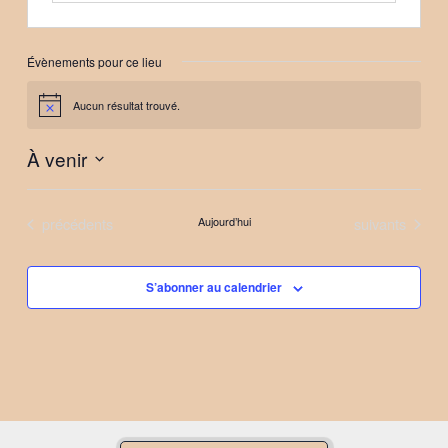
Évènements pour ce lieu
Aucun résultat trouvé.
Notice
À venir
Sélectionnez
une
Évènements
Évènements
précédents
Aujourd’hui
suivants
date.
S’abonner au calendrier