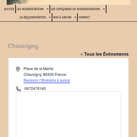
ACCUEIL
LES MANIFESTATIONS
LES CATÉGORIES DE MANISFESTATIONS
LA RÉGLEMENTATION
BON À SAVOIR
CONTACT
Chauvigny
« Tous les Évènements
Adresse
Place de la Mairie
Chauvigny
,
86300
France
Recevoir l’Itinéraire à suivre
Téléphone
0672478160