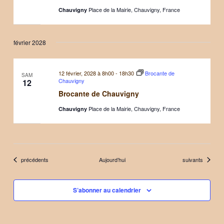
Place de la Mairie, Chauvigny, France
Chauvigny
février 2028
12 février, 2028 à 8h00
-
18h30
Brocante de
SAM
Chauvigny
12
Brocante de Chauvigny
Place de la Mairie, Chauvigny, France
Chauvigny
Évènements
Évènements
précédents
Aujourd’hui
suivants
S’abonner au calendrier