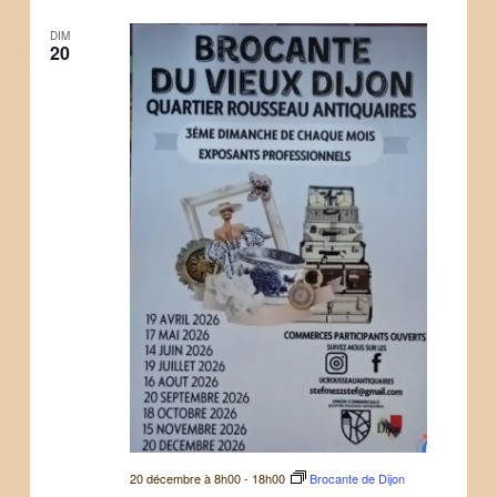
DIM
20
20 décembre à 8h00
-
18h00
Brocante de Dijon