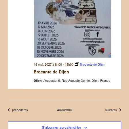
16 mai, 2027 à 8h00
-
18h00
Brocante de Dijon
Brocante de Dijon
L'Auguste, 6, Rue Auguste Comte, Dijon, France
Dijon
Évènements
Évènements
précédents
Aujourd’hui
suivants
S’abonner au calendrier