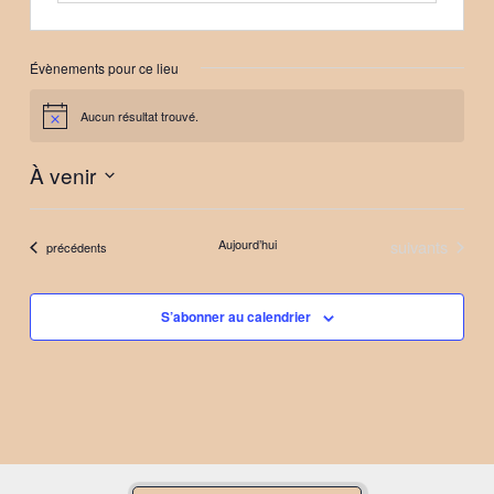
Évènements pour ce lieu
Aucun résultat trouvé.
Notice
À venir
Sélectionnez
une
Évènements
Aujourd’hui
suivants
Évènements
précédents
date.
S’abonner au calendrier