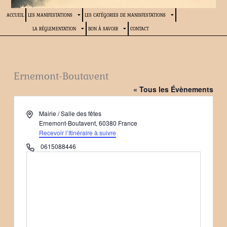
ACCUEIL
LES MANIFESTATIONS
LES CATÉGORIES DE MANISFESTATIONS
LA RÉGLEMENTATION
BON À SAVOIR
CONTACT
Ernemont-Boutavent
« Tous les Évènements
Adresse
Mairie / Salle des fêtes
Ernemont-Boutavent
,
60380
France
Recevoir l’Itinéraire à suivre
Téléphone
0615088446