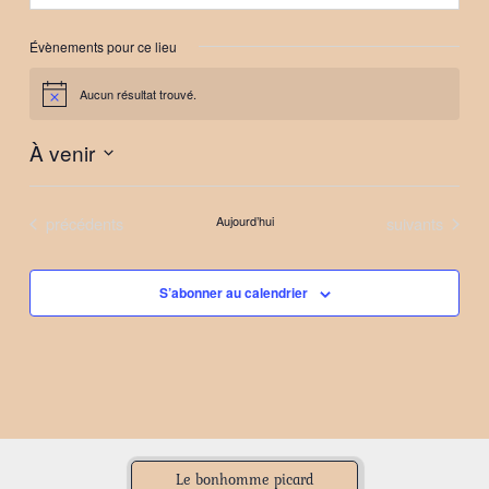
Évènements pour ce lieu
Aucun résultat trouvé.
Notice
À venir
Sélectionnez
une
Évènements
Évènements
précédents
Aujourd’hui
suivants
date.
S’abonner au calendrier
Le bonhomme picard