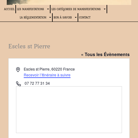
ACCUEIL
LES MANIFESTATIONS
LES CATÉGORIES DE MANISFESTATIONS
LA RÉGLEMENTATION
BON À SAVOIR
CONTACT
Escles st Pierre
« Tous les Évènements
Adresse
Escles st Pierre
,
60220
France
Recevoir l’Itinéraire à suivre
Téléphone
07 72 77 31 34