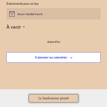
Évènements pour ce lieu
Aucun résultat trouvé.
Notice
À venir
Sélectionnez
une
Évènements
Évènements
précédents
Aujourd’hui
suivants
date.
S’abonner au calendrier
Le bonhomme picard