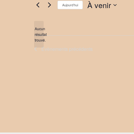
À venir
Aujourd’hui
Sélectionnez
une
date.
Aucun
résultat
Notice
trouvé.
Évènements
précédents