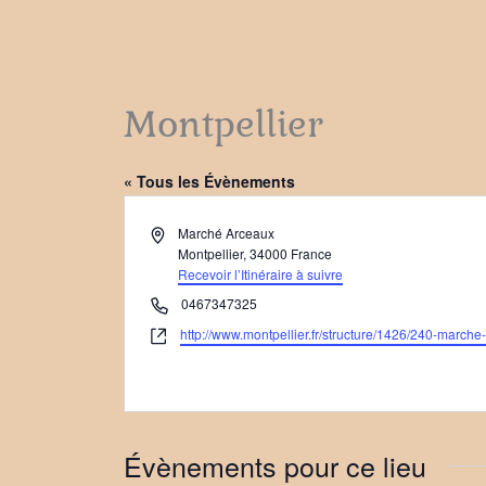
Montpellier
« Tous les Évènements
Adresse
Marché Arceaux
Montpellier
,
34000
France
Recevoir l’Itinéraire à suivre
Téléphone
0467347325
Site
http://www.montpellier.fr/structure/1426/240-marche-
web
Évènements pour ce lieu