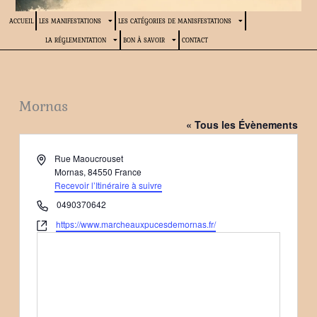
ACCUEIL
LES MANIFESTATIONS
LES CATÉGORIES DE MANISFESTATIONS
LA RÉGLEMENTATION
BON À SAVOIR
CONTACT
Mornas
« Tous les Évènements
Adresse
Rue Maoucrouset
Mornas
,
84550
France
Recevoir l’Itinéraire à suivre
Téléphone
0490370642
Site
https://www.marcheauxpucesdemornas.fr/
web