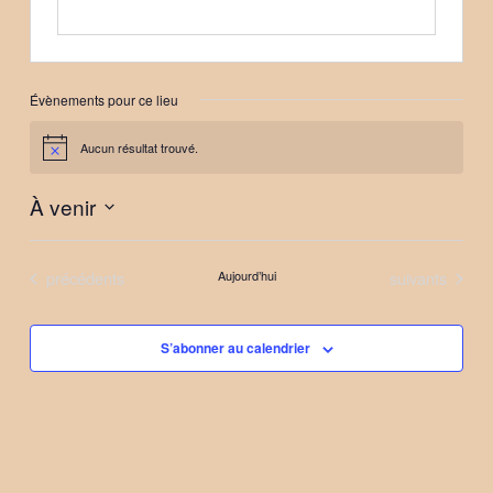
Évènements pour ce lieu
Aucun résultat trouvé.
Notice
À venir
Sélectionnez
une
Évènements
Évènements
précédents
Aujourd’hui
suivants
date.
S’abonner au calendrier