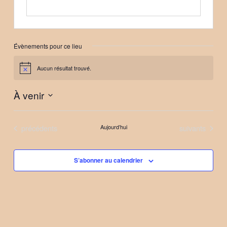
Évènements pour ce lieu
Aucun résultat trouvé.
Notice
À venir
Sélectionnez
une
Évènements
Évènements
précédents
Aujourd’hui
suivants
date.
S’abonner au calendrier