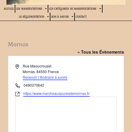
ACCUEIL
LES MANIFESTATIONS
LES CATÉGORIES DE MANISFESTATIONS
LA RÉGLEMENTATION
BON À SAVOIR
CONTACT
Mornas
« Tous les Évènements
Adresse
Rue Maoucrouset
Mornas
,
84550
France
Recevoir l’Itinéraire à suivre
Téléphone
0490370642
Site
https://www.marcheauxpucesdemornas.fr/
web