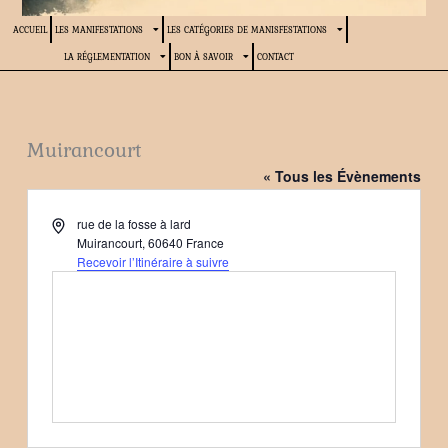
ACCUEIL
LES MANIFESTATIONS
LES CATÉGORIES DE MANISFESTATIONS
LA RÉGLEMENTATION
BON À SAVOIR
CONTACT
Muirancourt
« Tous les Évènements
Adresse
rue de la fosse à lard
Muirancourt
,
60640
France
Recevoir l’Itinéraire à suivre