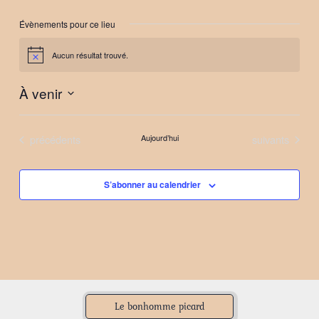
Évènements pour ce lieu
Aucun résultat trouvé.
Notice
À venir
Sélectionnez
une
Évènements
Évènements
précédents
Aujourd’hui
suivants
date.
S’abonner au calendrier
Le bonhomme picard