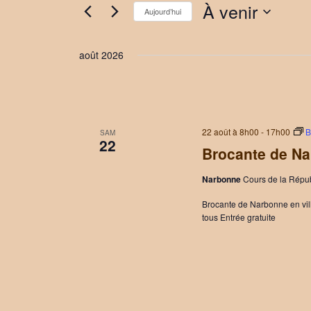
À venir
Aujourd’hui
Sélectionnez
une
août 2026
date.
22 août à 8h00
-
17h00
B
SAM
22
Brocante de N
Narbonne
Cours de la Répu
Brocante de Narbonne en vill
tous Entrée gratuite