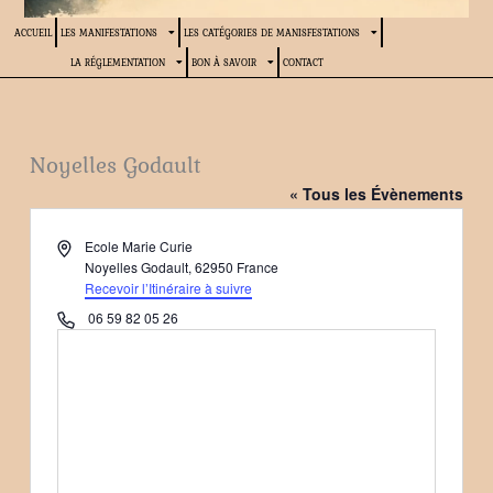
ACCUEIL
LES MANIFESTATIONS
LES CATÉGORIES DE MANISFESTATIONS
LA RÉGLEMENTATION
BON À SAVOIR
CONTACT
Noyelles Godault
« Tous les Évènements
Adresse
Ecole Marie Curie
Noyelles Godault
,
62950
France
Recevoir l’Itinéraire à suivre
Téléphone
06 59 82 05 26