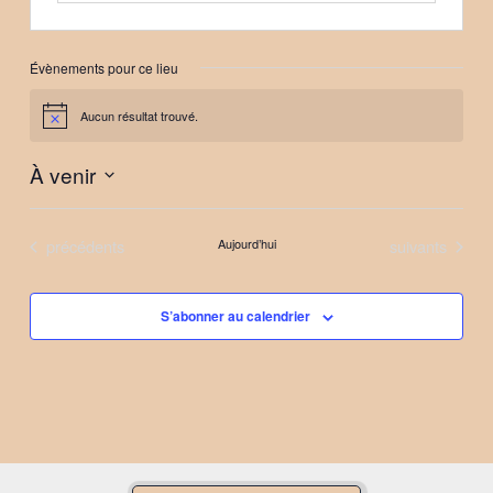
Évènements pour ce lieu
Aucun résultat trouvé.
Notice
À venir
Sélectionnez
une
Évènements
Évènements
précédents
Aujourd’hui
suivants
date.
S’abonner au calendrier