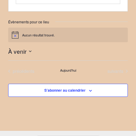
Évènements pour ce lieu
Aucun résultat trouvé.
Notice
À venir
Sélectionnez
une
Évènements
Évènements
précédents
Aujourd’hui
suivants
date.
S’abonner au calendrier