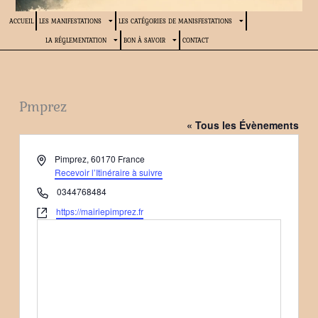
ACCUEIL
LES MANIFESTATIONS
LES CATÉGORIES DE MANISFESTATIONS
LA RÉGLEMENTATION
BON À SAVOIR
CONTACT
Pmprez
« Tous les Évènements
Adresse
Pimprez
,
60170
France
Recevoir l’Itinéraire à suivre
Téléphone
0344768484
Site
https://mairiepimprez.fr
web