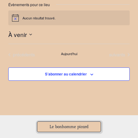
Évènements pour ce lieu
Aucun résultat trouvé.
Notice
À venir
Sélectionnez
une
Évènements
Évènements
précédents
Aujourd’hui
suivants
date.
S’abonner au calendrier
Le bonhomme picard