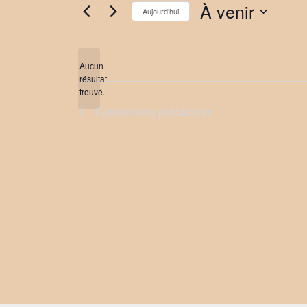
À venir
Aujourd’hui
Sélectionnez
une
date.
Aucun
résultat
Notice
trouvé.
Évènements
précédents