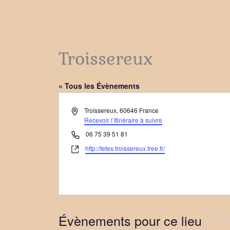
Troissereux
« Tous les Évènements
Adresse
Troissereux
,
60646
France
Recevoir l’Itinéraire à suivre
Téléphone
06 75 39 51 81
Site
http://fetes.troissereux.free.fr/
web
Évènements pour ce lieu