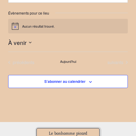
Évènements pour ce lieu
Aucun résultat trouvé.
Notice
À venir
Sélectionnez
une
Évènements
Évènements
précédents
Aujourd’hui
suivants
date.
S’abonner au calendrier
Le bonhomme picard