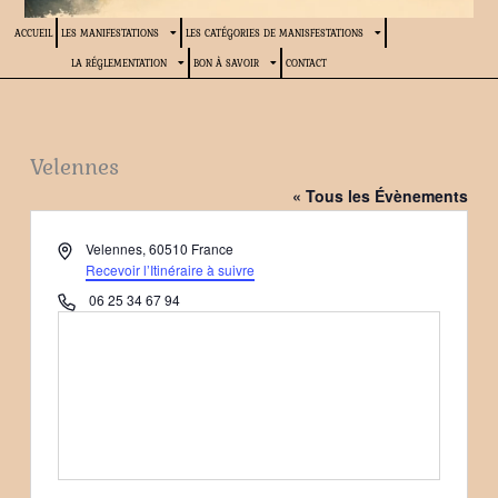
ACCUEIL
LES MANIFESTATIONS
LES CATÉGORIES DE MANISFESTATIONS
LA RÉGLEMENTATION
BON À SAVOIR
CONTACT
Velennes
« Tous les Évènements
Adresse
Velennes
,
60510
France
Recevoir l’Itinéraire à suivre
Téléphone
06 25 34 67 94