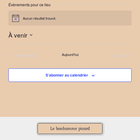
Évènements pour ce lieu
Aucun résultat trouvé.
Notice
À venir
Sélectionnez
une
Évènements
Évènements
précédents
Aujourd’hui
suivants
date.
S’abonner au calendrier
Le bonhomme picard