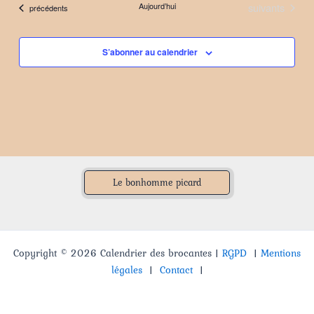
Évènements
Aujourd’hui
suivants
Évènements
précédents
date.
S’abonner au calendrier
Le bonhomme picard
Copyright © 2026 Calendrier des brocantes |
RGPD
|
Mentions
légales
|
Contact
|