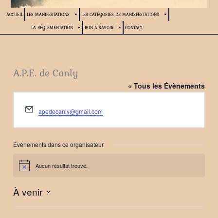
ACCUEIL
LES MANIFESTATIONS
LES CATÉGORIES DE MANISFESTATIONS
LA RÉGLEMENTATION
BON À SAVOIR
CONTACT
A.P.E. de Canly
« Tous les Évènements
Email
apedecanly@gmail.com
Évènements dans ce organisateur
Aucun résultat trouvé.
Notice
À venir
Sélectionnez
une