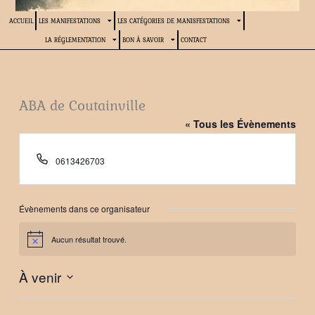
ACCUEIL
LES MANIFESTATIONS
LES CATÉGORIES DE MANISFESTATIONS
LA RÉGLEMENTATION
BON À SAVOIR
CONTACT
ABA de Coutainville
« Tous les Évènements
Téléphone
0613426703
Évènements dans ce organisateur
Aucun résultat trouvé.
Notice
À venir
Sélectionnez
une