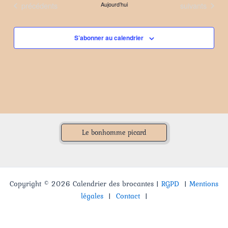
Évènements
Évènements
précédents
Aujourd’hui
suivants
date.
S’abonner au calendrier
Le bonhomme picard
Copyright © 2026 Calendrier des brocantes |
RGPD
|
Mentions
légales
|
Contact
|