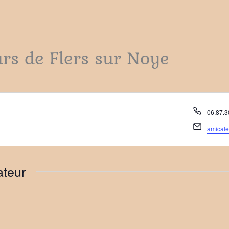
rs de Flers sur Noye
Téléph
06.87.3
Email
amical
ateur