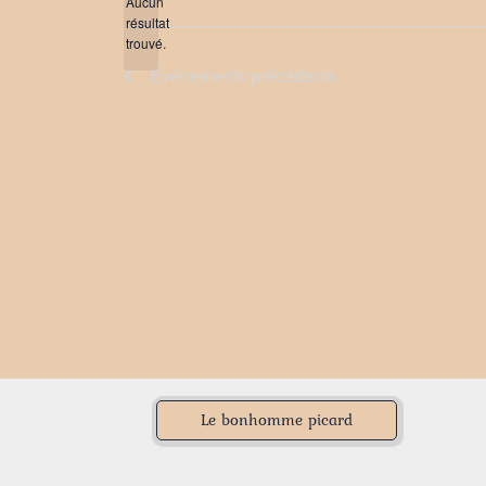
date.
Aucun
résultat
Notice
trouvé.
Évènements
précédents
Le bonhomme picard