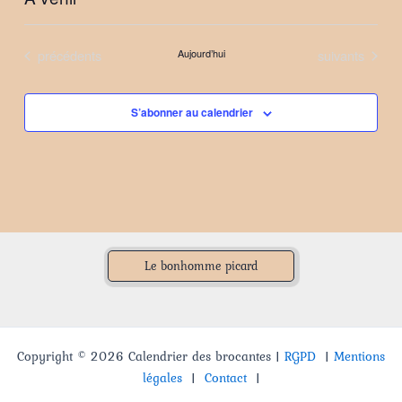
Sélectionnez
une
Évènements
Évènements
précédents
Aujourd’hui
suivants
date.
S’abonner au calendrier
Le bonhomme picard
Copyright © 2026 Calendrier des brocantes |
RGPD
|
Mentions
légales
|
Contact
|