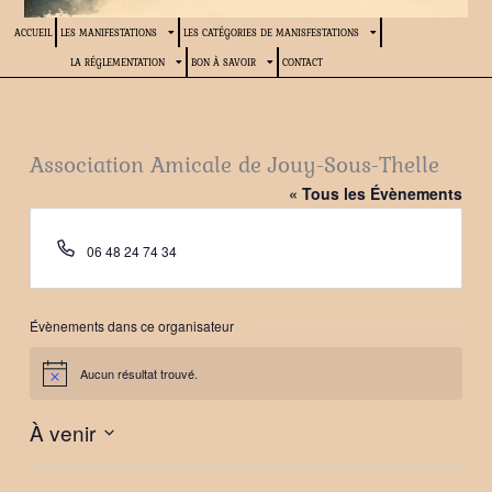
ACCUEIL
LES MANIFESTATIONS
LES CATÉGORIES DE MANISFESTATIONS
LA RÉGLEMENTATION
BON À SAVOIR
CONTACT
Association Amicale de Jouy-Sous-Thelle
« Tous les Évènements
Téléphone
06 48 24 74 34
Évènements dans ce organisateur
Aucun résultat trouvé.
Notice
À venir
Sélectionnez
une