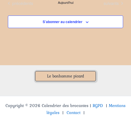
Évènements
Évènements
précédents
Aujourd’hui
suivants
date.
S’abonner au calendrier
Le bonhomme picard
Copyright © 2026 Calendrier des brocantes |
RGPD
|
Mentions
légales
|
Contact
|