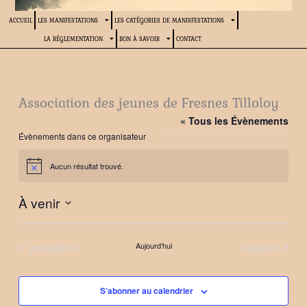
ACCUEIL
LES MANIFESTATIONS
LES CATÉGORIES DE MANISFESTATIONS
LA RÉGLEMENTATION
BON À SAVOIR
CONTACT
Association des jeunes de Fresnes Tilloloy
« Tous les Évènements
Évènements dans ce organisateur
Aucun résultat trouvé.
Notice
À venir
Sélectionnez
une
Évènements
Évènements
précédents
Aujourd’hui
suivants
date.
S’abonner au calendrier