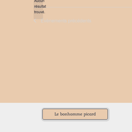
date.
Aucun
résultat
Notice
trouvé.
Évènements
précédents
Le bonhomme picard