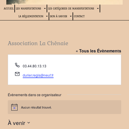
ACCUEIL
LES MANIFESTATIONS
LES CATÉGORIES DE MANISFESTATIONS
LA RÉGLEMENTATION
BON À SAVOIR
CONTACT
Association La Chênaie
« Tous les Évènements
Téléphone
03.44.80.13.13
Email
durier.regis@neuf.fr
Évènements dans ce organisateur
Aucun résultat trouvé.
Notice
À venir