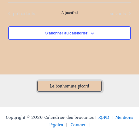
Sélectionnez
une
Évènements
Évènements
précédents
Aujourd’hui
suivants
date.
S’abonner au calendrier
Le bonhomme picard
Copyright © 2026 Calendrier des brocantes |
RGPD
|
Mentions
légales
|
Contact
|